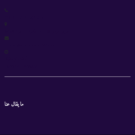
(+213)0 -776-911-317
طريق دودو مختار - بن عكنون - الجزائر العاصمة
contact@attanalalarabidz.com
أوقات الإستقبال
16:00PM - 9:00AM
ما يقال عنا